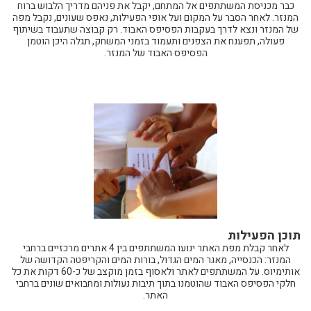
כבר מכניסת המשתתפים אל המתחם, יקבל את פניהם מדריך הלבוש ברוח
המנזר. לאחר הסבר על המקום ועל אופי הפעילות, נאפס שעונים, נקבל מפה
של המנזר ונצא לדרך בעקבות הפסיפס האבוד. רק קבוצה שתעבוד בשיתוף
פעולה, תפענח את הצפנים ותעמוד בזמני המשחק, תגלה היכן הוטמן
הפסיפס האבוד של המנזר.
תוכן הפעילות
לאחר קבלת מפת האתר ינועו המשתתפים בין 4 אתרים מרכזיים ברחבי
המנזר: הכנסייה, מאגר המים הגדול, בורות המים והקריפטה הקדושה של
אותימיוס. על המשתתפים לאתר ולאסוף בזמן מוקצב של כ-60 דקות את כל
חלקי הפסיפס האבוד שהוטמנו בתוך תיבות נעולות ומחבואים שונים ברחבי
האתר.