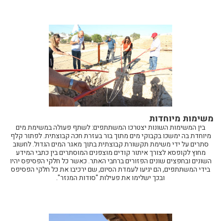
משימות מיוחדות
בין המשימות השונות יצטרכו המשתתפים: לשתף פעולה במשימת מים
מיוחדת בה ימשכו בקבוקי מים מתוך בור בעזרת חכה קבוצתית. לפתור קלף
סתרים על ידי משימת תקשורת קבוצתית בתוך מאגר המים הגדול. לחשוב
מחוץ לקופסא לצורך איתור קודים מוצפנים המוסתרים בין כתבי המידע
השונים ובחפצים שונים הפזורים ברחבי האתר. כאשר כל חלקי הפסיפס יהיו
בידי המשתתפים, הם יגיעו לעמדת הסיום, שם ירכיבו את כל חלקי הפסיפס
ובכך ישלימו את פעילות "סודות המנזר".