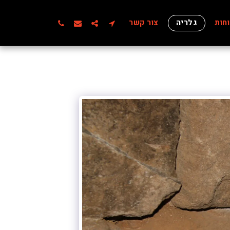
חות
גלריה
צור קשר